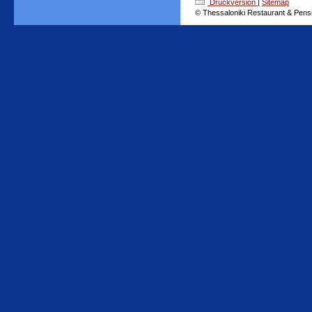
Druckversion
|
Sitemap
© Thessaloniki Restaurant & Pens